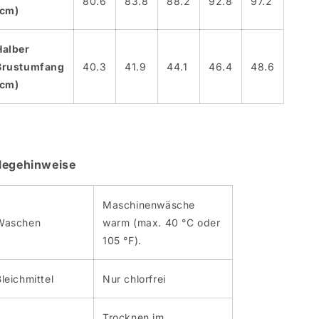
80.6
83.8
88.2
92.8
97.2
(cm)
Halber
Brustumfang
40.3
41.9
44.1
46.4
48.6
(cm)
legehinweise
Maschinenwäsche
Waschen
warm (max. 40 °C oder
105 °F).
leichmittel
Nur chlorfrei
Trocknen im