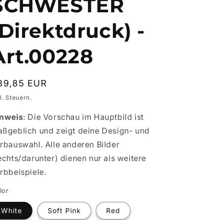
SCHWESTER
(Direktdruck) -
Art.00228
ormaler
39,85 EUR
eis
l. Steuern.
nweis
: Die Vorschau im Hauptbild ist
ßgeblich und zeigt deine Design- und
rbauswahl. Alle anderen Bilder
echts/darunter) dienen nur als weitere
rbbeispiele.
lor
White
Soft Pink
Red