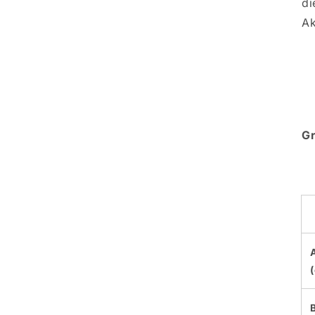
di
Ak
Gr
B