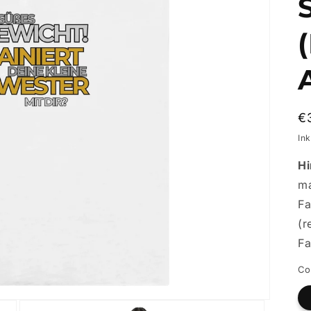
N
€
Pr
Ink
Hi
ma
Fa
(r
Fa
Co