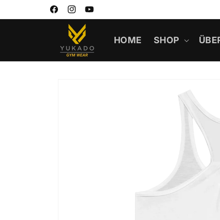
Direkt
Passformen für jeden Style
zum
Facebook
Instagram
YouTube
Inhalt
HOME
SHOP
ÜBE
Zu
Produktinformationen
springen