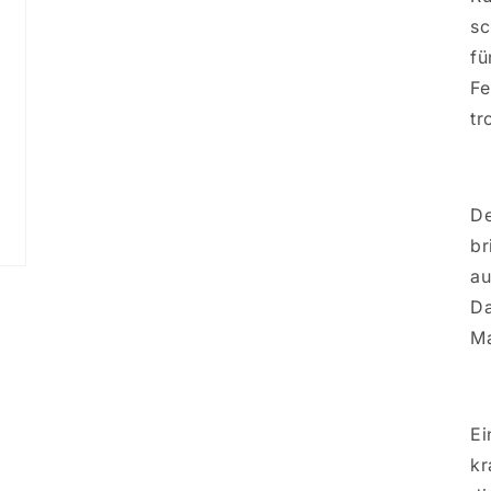
sc
fü
Fe
tr
De
br
au
Da
Ma
Ei
kr