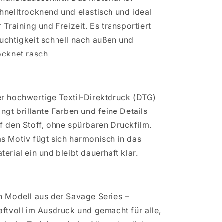
(Direktdruck)
(Direktdruck)
hnelltrocknend und elastisch und ideal
-
-
Art.00228
Art.00228
r Training und Freizeit. Es transportiert
uchtigkeit schnell nach außen und
ocknet rasch.
r hochwertige Textil‑Direktdruck (DTG)
ingt brillante Farben und feine Details
f den Stoff, ohne spürbaren Druckfilm.
s Motiv fügt sich harmonisch in das
terial ein und bleibt dauerhaft klar.
n Modell aus der Savage Series –
aftvoll im Ausdruck und gemacht für alle,