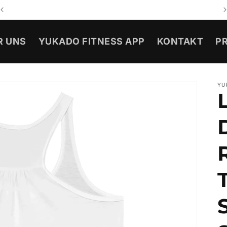
Design selbst festlegen
R UNS
YUKADO FITNESS APP
KONTAKT
PR
YU