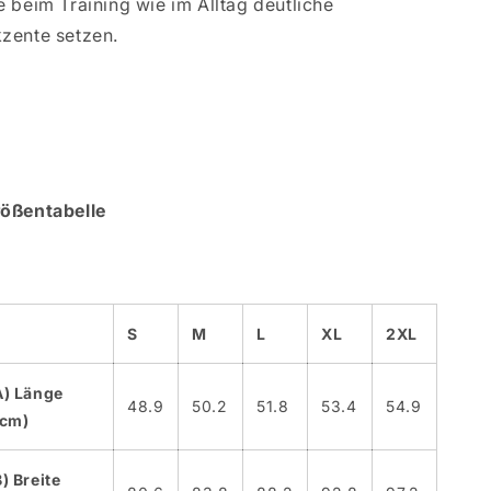
e beim Training wie im Alltag deutliche
zente setzen.
ößentabelle
S
M
L
XL
2XL
A) Länge
48.9
50.2
51.8
53.4
54.9
(cm)
) Breite