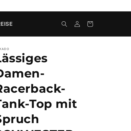
EISE
Einloggen
Warenkorb
KADO
Lässiges
Damen-
Racerback-
Tank-Top mit
Spruch