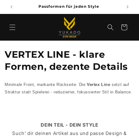
Direkt
zum
Passformen für jeden Style
Inhalt
Warenkorb
K
VERTEX LINE - klare
a
Formen, dezente Details
t
Minimale Front, markante Rückseite. Die
Vertex Line
setzt auf
e
Struktur statt Spielerei - reduzierter, fokussierter Stil in Balance.
g
o
r
DEIN TEIL - DEIN STYLE
Such' dir deinen Artikel aus und passe Design &
i